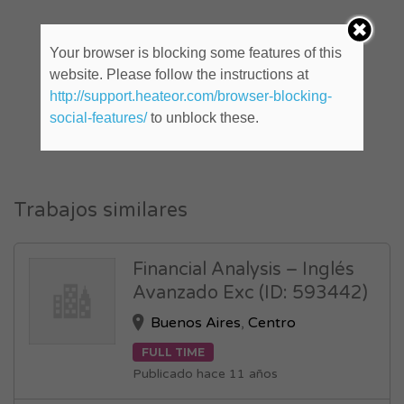
Your browser is blocking some features of this
website. Please follow the instructions at
http://support.heateor.com/browser-blocking-
social-features/
to unblock these.
Trabajos similares
Financial Analysis – Inglés
Avanzado Exc (ID: 593442)
Buenos Aires
,
Centro
FULL TIME
Publicado hace 11 años