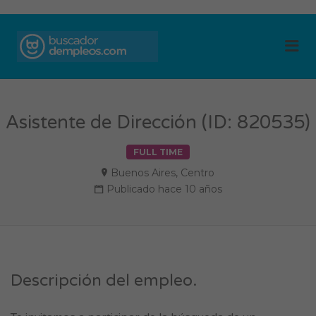
BUSCADOR DE
Me
EMPLEOS
Asistente de Dirección (ID: 820535)
FULL TIME
Buenos Aires
,
Centro
Publicado hace 10 años
Descripción del empleo.