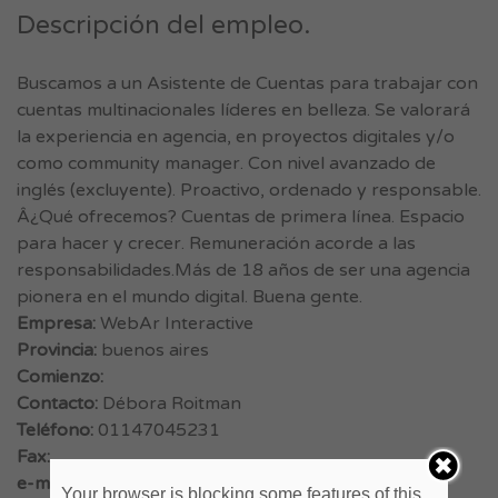
Descripción del empleo.
Buscamos a un Asistente de Cuentas para trabajar con
cuentas multinacionales líderes en belleza. Se valorará
la experiencia en agencia, en proyectos digitales y/o
como community manager. Con nivel avanzado de
inglés (excluyente). Proactivo, ordenado y responsable.
Â¿Qué ofrecemos? Cuentas de primera línea. Espacio
para hacer y crecer. Remuneración acorde a las
responsabilidades.Más de 18 años de ser una agencia
pionera en el mundo digital. Buena gente.
Empresa:
WebAr Interactive
Provincia:
buenos aires
Comienzo:
Contacto:
Débora Roitman
Teléfono:
01147045231
Fax:
e-mail:
rrhh@webar.net
Your browser is blocking some features of this