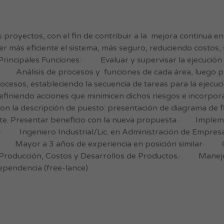
 proyectos, con el fin de contribuir a la mejora continua e
er más eficiente el sistema, más seguro, reduciendo costos,
.Principales Funciones:· Evaluar y supervisar la ejecución
.· Análisis de procesos y funciones de cada área, luego 
cesos, estableciendo la secuencia de tareas para la ejecuci
 definiendo acciones que minimicen dichos riesgos e incorpo
 la descripción de puesto: presentación de diagrama de fl
ente. Presentar beneficio con la nueva propuesta.· Implem
s:· Ingeniero Industrial/Lic. en Administración de Empres
· Mayor a 3 años de experiencia en posición similar· 
 Producción, Costos y Desarrollos de Productos.· Manejo 
ependencia (free-lance)