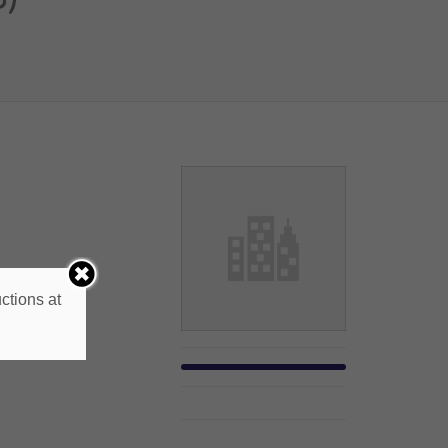
os.
ctions at