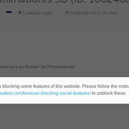
Cualquier lugar
Publicado hace 10 años
rarse a su Roster de Prestadores.
contactados para trabajar con nosotros en distintos proyect
 blocking some features of this website. Please follow the instru
heateor.com/browser-blocking-social-features/
to unblock these.
ecto.