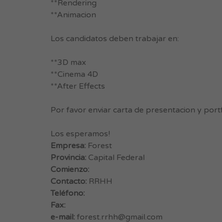
**Rendering
**Animacion
Los candidatos deben trabajar en:
**3D max
**Cinema 4D
**After Effects
Por favor enviar carta de presentacion y portf
Los esperamos!
Empresa:
Forest
Provincia:
Capital Federal
Comienzo:
Contacto:
RRHH
Teléfono:
Fax:
e-mail:
forest.rrhh@gmail.com