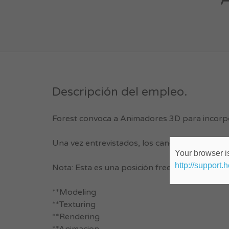
Descripción del empleo.
Forest convoca a Animadores 3D para incorpo
Una vez entrevistados, los candidatos serán 
Your browser is
http://support.
Nota: Esta es una posición freelance por proy
**Modeling
**Texturing
**Rendering