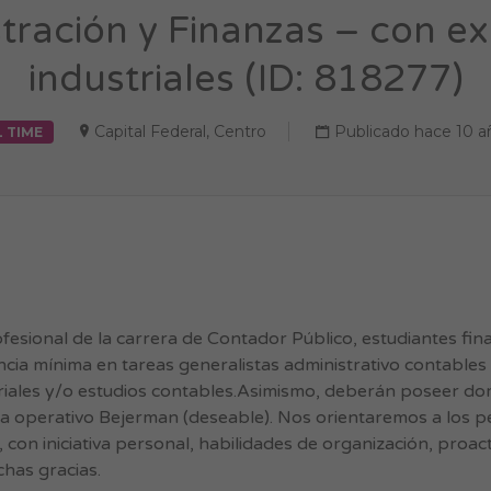
stración y Finanzas – con e
industriales (ID: 818277)
Capital Federal
,
Centro
Publicado hace 10 a
L TIME
sional de la carrera de Contador Público, estudiantes fina
cia mínima en tareas generalistas administrativo contables
ales y/o estudios contables.Asimismo, deberán poseer do
ma operativo Bejerman (deseable). Nos orientaremos a los pe
con iniciativa personal, habilidades de organización, proac
has gracias.