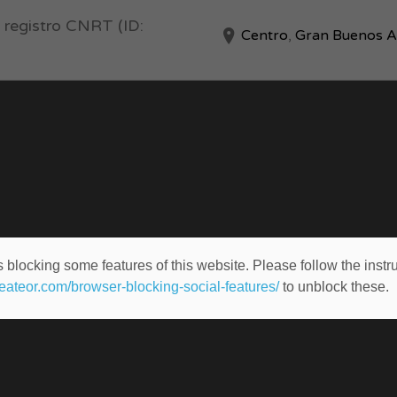
n registro CNRT (ID:
Centro
,
Gran Buenos A
 blocking some features of this website. Please follow the instru
heateor.com/browser-blocking-social-features/
to unblock these.