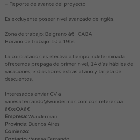
– Reporte de avance del proyecto
Es excluyente poseer nivel avanzado de inglés.
Zona de trabajo: Belgrano â€“ CABA
Horario de trabajo: 10 a 19hs
La contratación es efectiva a tiempo indeterminada;
ofrecemos prepaga de primer nivel, 14 días hábiles de
vacaciones, 3 días libres extras al año y tarjeta de
descuentos.
Interesados enviar CV a
vanesa.ferrando@wunderman.com
con referencia
â€œQAâ€
Empresa:
Wunderman
Provincia:
Buenos Aires
Comienzo:
Contacto:
Vanesa Ferrando