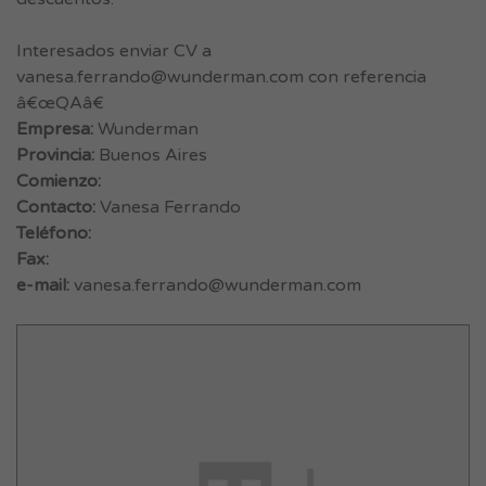
Interesados enviar CV a
vanesa.ferrando@wunderman.com
con referencia
â€œQAâ€
Empresa:
Wunderman
Provincia:
Buenos Aires
Comienzo:
Contacto:
Vanesa Ferrando
Teléfono:
Fax:
e-mail:
vanesa.ferrando@wunderman.com