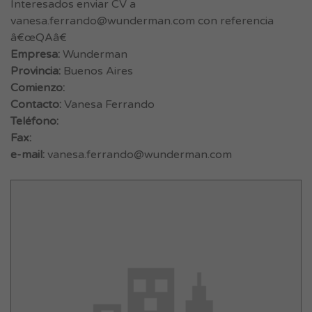
Interesados enviar CV a
vanesa.ferrando@wunderman.com
con referencia
â€œQAâ€
Empresa:
Wunderman
Provincia:
Buenos Aires
Comienzo:
Contacto:
Vanesa Ferrando
Teléfono:
Fax:
e-mail:
vanesa.ferrando@wunderman.com