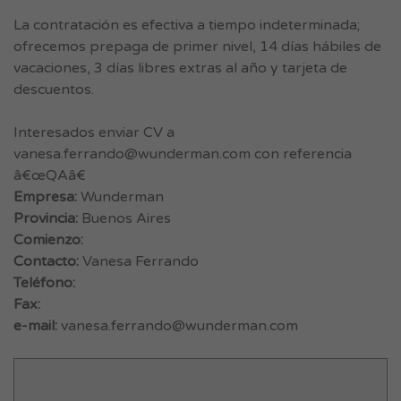
La contratación es efectiva a tiempo indeterminada;
ofrecemos prepaga de primer nivel, 14 días hábiles de
vacaciones, 3 días libres extras al año y tarjeta de
descuentos.
Interesados enviar CV a
vanesa.ferrando@wunderman.com
con referencia
â€œQAâ€
Empresa:
Wunderman
Provincia:
Buenos Aires
Comienzo:
Contacto:
Vanesa Ferrando
Teléfono:
Fax:
e-mail:
vanesa.ferrando@wunderman.com