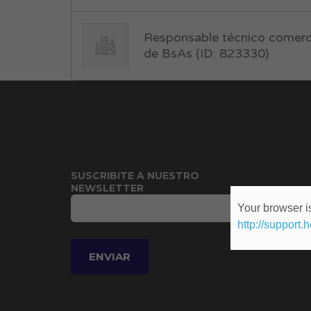
Responsable técnico comerci
de BsAs (ID: 823330)
SUSCRIBITE A NUESTRO
NEWSLETTER
Your browser is
http://support.