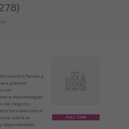
1278)
ños
Microcentro.Tareas a
para plasmar
en ser
dose a metodologías
s del negocio.-
ntos formales sobre
iento sobre el
FULL TIME
 disponibilidad