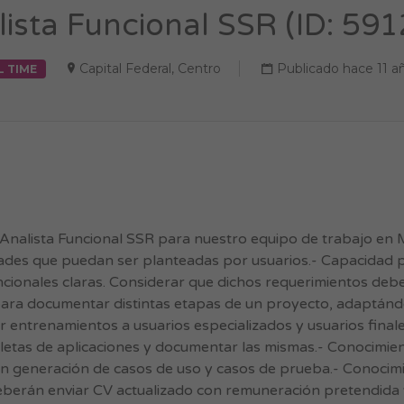
ista Funcional SSR (ID: 59
Capital Federal
,
Centro
Publicado hace 11 a
L TIME
nalista Funcional SSR para nuestro equipo de trabajo en 
ades que puedan ser planteadas por usuarios.- Capacidad 
ncionales claras. Considerar que dichos requerimientos deb
 para documentar distintas etapas de un proyecto, adaptán
r entrenamientos a usuarios especializados y usuarios finale
etas de aplicaciones y documentar las mismas.- Conocimie
en generación de casos de uso y casos de prueba.- Conocim
berán enviar CV actualizado con remuneración pretendida y