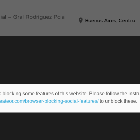
al – Gral Rodríguez Pcia
Buenos Aires
,
Centro
 blocking some features of this website. Please follow the instru
heateor.com/browser-blocking-social-features/
to unblock these.