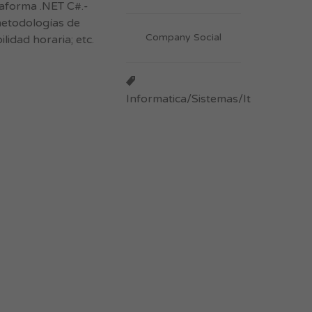
taforma .NET C#.-
metodologías de
Company Social
lidad horaria; etc.
Informatica/Sistemas/It