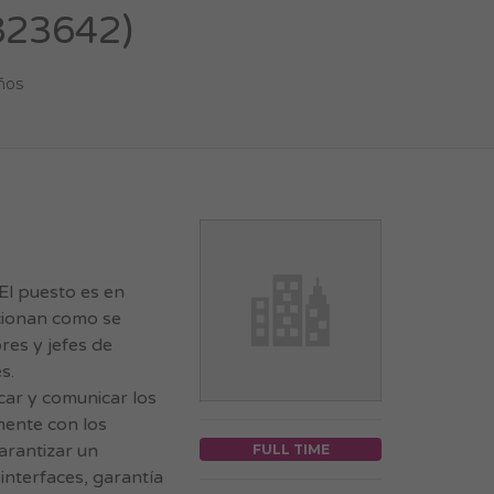
 823642)
ños
l puesto es en
ncionan como se
res y jefes de
s.
car y comunicar los
mente con los
arantizar un
FULL TIME
interfaces, garantía