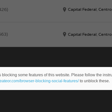
426)
Capital Federal
,
Centro
663)
Capital Federal
,
Centro
 blocking some features of this website. Please follow the instru
heateor.com/browser-blocking-social-features/
to unblock these.