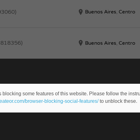
593060)
Buenos Aires
,
Centro
: 818356)
Buenos Aires
,
Centro
 blocking some features of this website. Please follow the instru
heateor.com/browser-blocking-social-features/
to unblock these.