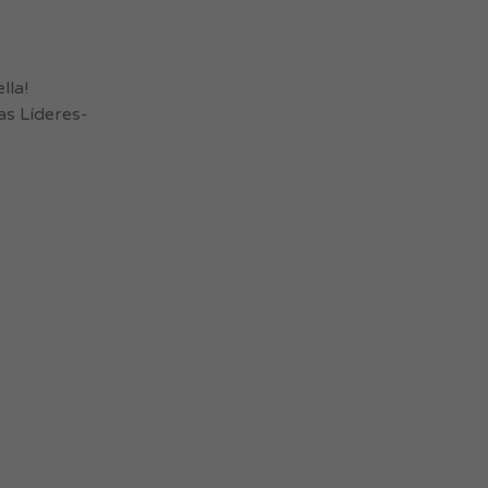
lla!
s Líderes-