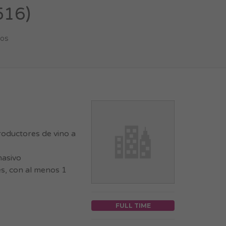
516)
ños
oductores de vino a
masivo
s, con al menos 1
FULL TIME