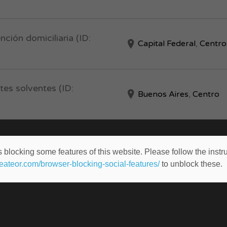
ción domiciliaria (ID:
Capital Federal
,
Centro
tes solventes (ID:
Buenos Aires
,
Centro
 blocking some features of this website. Please follow the instru
heateor.com/browser-blocking-social-features/
to unblock these.