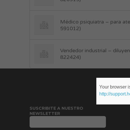
Médico psiquiatra – para aten
591012)
Vendedor industrial – diluyen
822424)
Your browser is
http://support.
SUSCRIBITE A NUESTRO
NEWSLETTER