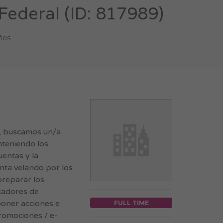
Federal (ID: 817989)
ños
o, buscamos un/a
teniendo los
uentas y la
unta velando por los
 preparar los
icadores de
poner acciones e
FULL TIME
romociones / e-