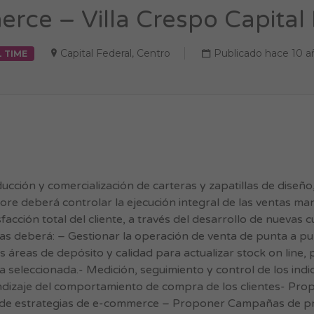
rce – Villa Crespo Capital 
Capital Federal
,
Centro
Publicado hace 10 a
L TIME
ucción y comercialización de carteras y zapatillas de diseñ
deberá controlar la ejecución integral de las ventas man
sfacción total del cliente, a través del desarrollo de nuevas c
reas deberá: – Gestionar la operación de venta de punta a p
as áreas de depósito y calidad para actualizar stock on line,
 seleccionada.- Medición, seguimiento y control de los ind
endizaje del comportamiento de compra de los clientes- Pro
llo de estrategias de e-commerce – Proponer Campañas de p