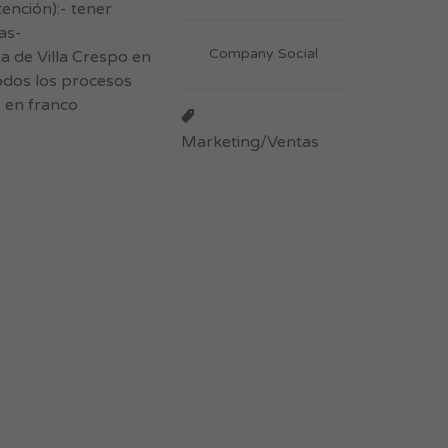
nción):- tener
as-
Company Social
a de Villa Crespo en
todos los procesos
y en franco
Marketing/Ventas