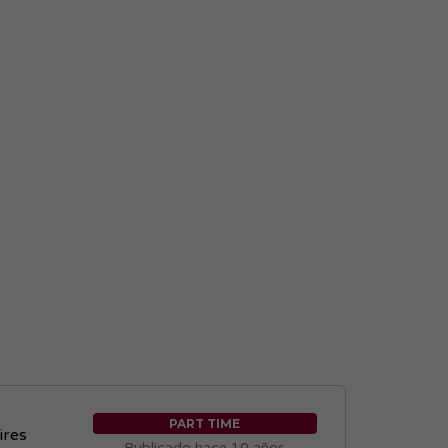
PART TIME
ires
Publicado hace 10 años