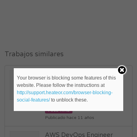
Trabajos similares
Bibliotecaria, con dominio
Your browser is blocking some features of this
avanzado de Italiano
website. Please follow the instructions at
excluyente (ID: 592212)
http://support.heateor.com/browser-blocking-
social-features/
to unblock these.
Centro
,
Córdoba
FULL TIME
Publicado hace 11 años
AWS DevOps Engineer