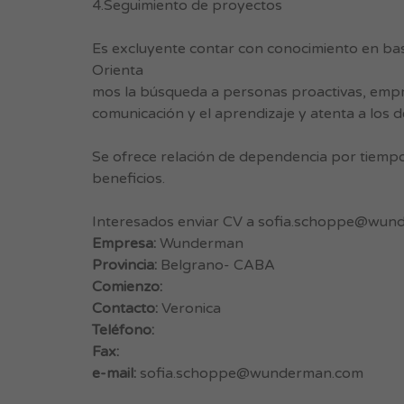
4.Seguimiento de proyectos
Es excluyente contar con conocimiento en bas
Orienta
mos la búsqueda a personas proactivas, empren
comunicación y el aprendizaje y atenta a los de
Se ofrece relación de dependencia por tiemp
beneficios.
Interesados enviar CV a
sofia.schoppe@wun
Empresa:
Wunderman
Provincia:
Belgrano- CABA
Comienzo:
Contacto:
Veronica
Teléfono:
Fax:
e-mail:
sofia.schoppe@wunderman.com