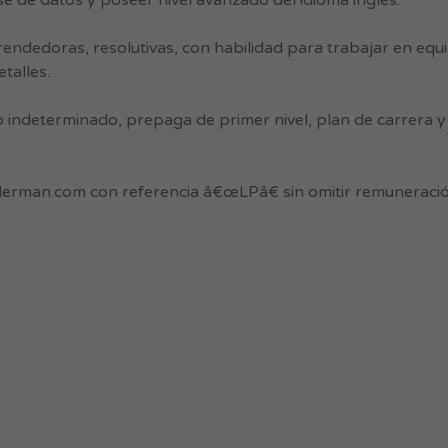
e de datos y poseer nivel avanzado del idioma inglés.
dedoras, resolutivas, con habilidad para trabajar en equip
talles.
o indeterminado, prepaga de primer nivel, plan de carrera
derman.com
con referencia â€œLPâ€ sin omitir remuneració