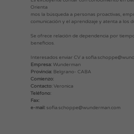
Es excluyente contar con conocimiento en bas
Orienta
mos la búsqueda a personas proactivas, empren
comunicación y el aprendizaje y atenta a los de
Se ofrece relación de dependencia por tiemp
beneficios.
Interesados enviar CV a
sofia.schoppe@wun
Empresa:
Wunderman
Provincia:
Belgrano- CABA
Comienzo:
Contacto:
Veronica
Teléfono:
Fax:
e-mail:
sofia.schoppe@wunderman.com