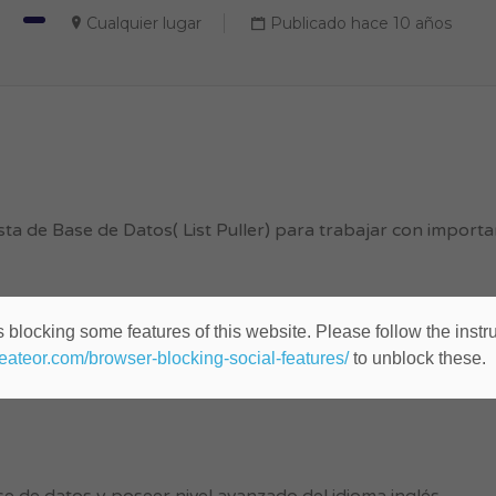
Cualquier lugar
Publicado hace 10 años
a de Base de Datos( List Puller) para trabajar con importa
 blocking some features of this website. Please follow the instru
heateor.com/browser-blocking-social-features/
to unblock these.