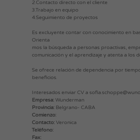
2.Contacto directo con el cliente
3.Trabajo en equipo
4.Seguimiento de proyectos
Es excluyente contar con conocimiento en bas
Orienta
mos la búsqueda a personas proactivas, empren
comunicación y el aprendizaje y atenta a los de
Se ofrece relación de dependencia por tiemp
beneficios.
Interesados enviar CV a
sofia.schoppe@wun
Empresa:
Wunderman
Provincia:
Belgrano- CABA
Comienzo:
Contacto:
Veronica
Teléfono:
Fax: