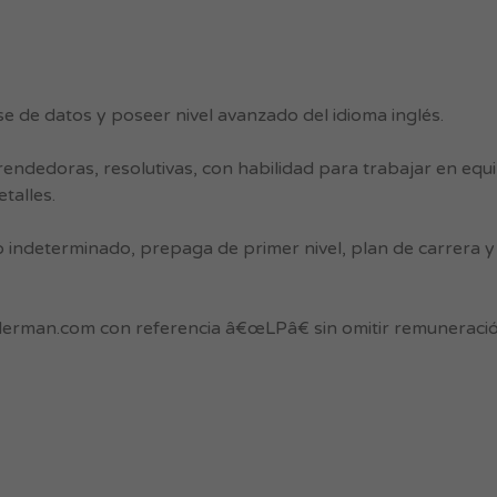
e de datos y poseer nivel avanzado del idioma inglés.
dedoras, resolutivas, con habilidad para trabajar en equip
talles.
o indeterminado, prepaga de primer nivel, plan de carrera
derman.com
con referencia â€œLPâ€ sin omitir remuneració