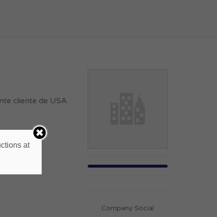
nte cliente de USA.
ctions at
Company Social