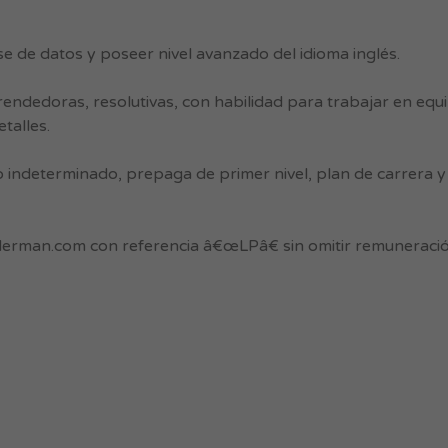
e de datos y poseer nivel avanzado del idioma inglés.
dedoras, resolutivas, con habilidad para trabajar en equip
talles.
o indeterminado, prepaga de primer nivel, plan de carrera
derman.com
con referencia â€œLPâ€ sin omitir remuneració