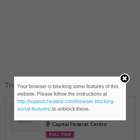
Trabajos similares
Your browser is blocking some features of this
website. Please follow the instructions at
http://support.heateor.com/browser-blocking-
Operador/a de Calidad (ID:
social-features/
to unblock these.
592967)
Capital Federal
,
Centro
FULL TIME