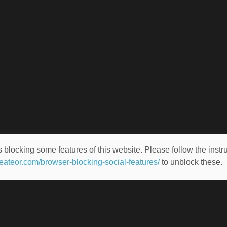
 blocking some features of this website. Please follow the instru
heateor.com/browser-blocking-social-features/
to unblock these.