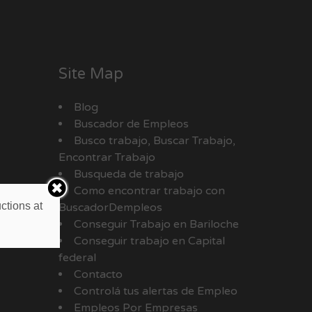
Site Map
Blog
Buscador de Empleos
Busco trabajo, Buscar Trabajo,
Encontrar Trabajo
Busqueda de trabajo
Como encontrar trabajo con
ctions at
BuscadorDempleos
Conseguir Trabajo en Bariloche
Conseguir trabajo en Capital
federal
Contacto
Controlá tus alertas de Empleo
Empleos Por Empresas