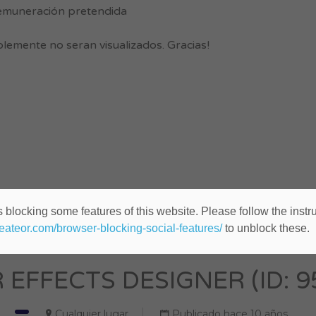
. remuneración pretendida
lemente no seran visualizados. Gracias!
 blocking some features of this website. Please follow the instru
heateor.com/browser-blocking-social-features/
to unblock these.
 EFFECTS DESIGNER (ID: 9
Cualquier lugar
Publicado hace 10 años