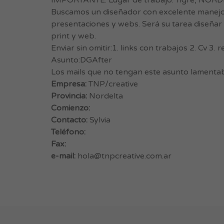
IMPORTANTE: Lugar de trabajo: Tigre, NORD
Buscamos un diseñador con excelente manejo de 
presentaciones y webs. Será su tarea diseñar 
print y web.
Enviar sin omitir:1. links con trabajos 2. Cv 3
Asunto:DGAfter
Los mails que no tengan este asunto lamentab
Empresa:
TNP/creative
Provincia:
Nordelta
Comienzo:
Contacto:
Sylvia
Teléfono:
Fax:
e-mail:
hola@tnpcreative.com.ar