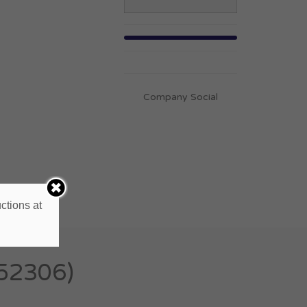
Company Social
ctions at
52306)