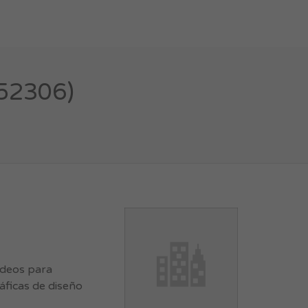
52306)
videos para
áficas de diseño