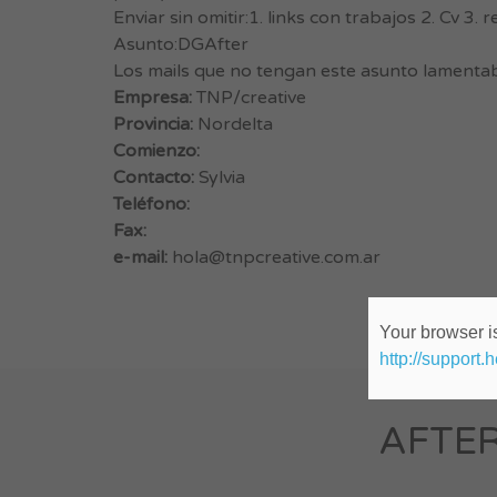
Enviar sin omitir:1. links con trabajos 2. Cv 3
Asunto:DGAfter
Los mails que no tengan este asunto lamentab
Empresa:
TNP/creative
Provincia:
Nordelta
Comienzo:
Contacto:
Sylvia
Teléfono:
Fax:
e-mail:
hola@tnpcreative.com.ar
Your browser is
http://support.
AFTER