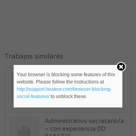
Trabajos similares
Your browser is blocking some features of this
Clarkista (ID: 820668)
website. Please follow the instructions at
Centro
,
Gran Buenos Aires
http://support.heateor.com/browser-blocking-
social-features/
to unblock these.
FULL TIME
Publicado hace 10 años
Administrativo secretario/a
– con experiencia (ID: