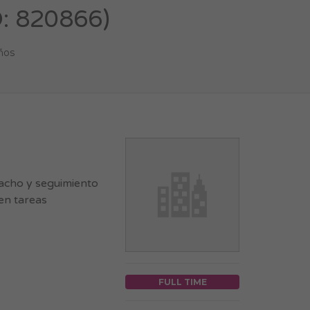
D: 820866)
ños
pacho y seguimiento
 en tareas
FULL TIME