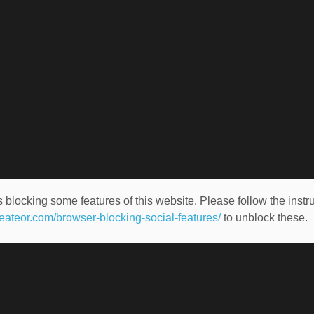
 blocking some features of this website. Please follow the instru
heateor.com/browser-blocking-social-features/
to unblock these.