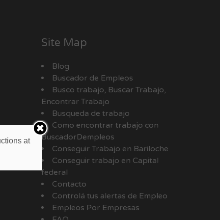
Site Map
Blog
Buscador de Empleos
Busco trabajo, Buscar Trabajo,
Encontrar Trabajo
Busqueda de trabajo
Como encontrar trabajo con
BuscadorDempleos
ctions at
Conseguir Trabajo en Bariloche
Conseguir trabajo en Capital
federal
Contacto
Controlá tus alertas de Empleo
Empleos Por Empresas
FAQ