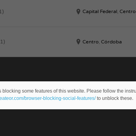
1)
Capital Federal
,
Centro
1)
Centro
,
Córdoba
 blocking some features of this website. Please follow the instru
heateor.com/browser-blocking-social-features/
to unblock these.