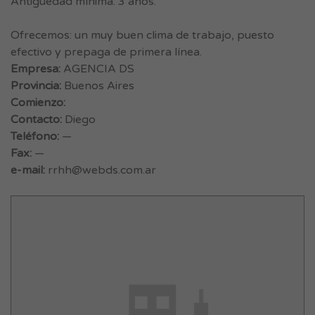
Antigüedad mínima: 3 años.
Ofrecemos: un muy buen clima de trabajo, puesto
efectivo y prepaga de primera línea.
Empresa:
AGENCIA DS
Provincia:
Buenos Aires
Comienzo:
Contacto:
Diego
Teléfono:
—
Fax:
—
e-mail:
rrhh@webds.com.ar