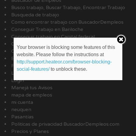
Buscador de Empleos
Busco trabajo, Buscar Trabajo, Encontrar Trabajo
Busqueda de trabajo
Como encontrar trabajo con BuscadorDempleos
Conseguir Trabajo en Bariloche
Conseguir trabajo en Capital federal
Contacto
Your browser is blocking some features of this
Controlá tus alertas de Empleo
website. Please follow the instructions at
Empleos Por Empresas
http://support.heateor.com/browser-blocking-
FAQ
social-features/
to unblock these.
Links de trabajo
Login
Manejá tus Avisos
mapa de empleos
mi cuenta
neuquen
Pasantías
Políticas de privacidad BuscadorDempleos.com
Precios y Planes