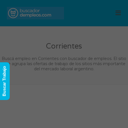
BUSCADOR DE
Me
EMPLEOS
Corrientes
Buscá empleo en Corrientes con buscador de empleos. El sitio
que agrupa las ofertas de trabajo de los sitios más importante
Buscar Trabajo
del mercado laboral argentino.